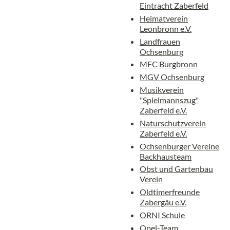
Eintracht Zaberfeld
Heimatverein
Leonbronn e.V.
Landfrauen
Ochsenburg
MFC Burgbronn
MGV Ochsenburg
Musikverein
"Spielmannszug"
Zaberfeld e.V.
Naturschutzverein
Zaberfeld e.V.
Ochsenburger Vereine
Backhausteam
Obst und Gartenbau
Verein
Oldtimerfreunde
Zabergäu e.V.
ORNI Schule
Opel-Team