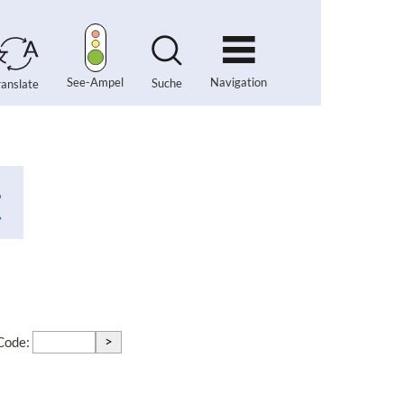
Navigation
See-Ampel
Suche
ranslate
t
>
-Code: