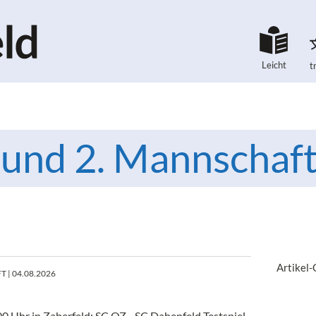
Leicht
t
. und 2. Mannschaf
Artikel
T
| 04.08.2026
0 Uhr in Zaberfeld: SC OZ - SC Dahenfeld Testspiel,