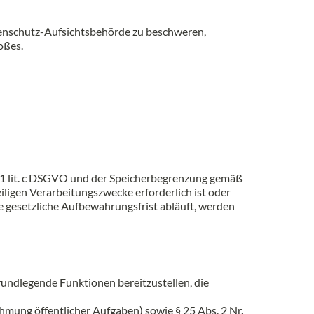
atenschutz-Aufsichtsbehörde zu beschweren,
oßes.
1 lit. c DSGVO und der Speicherbegrenzung gemäß
iligen Verarbeitungszwecke erforderlich ist oder
e gesetzliche Aufbewahrungsfrist abläuft, werden
rundlegende Funktionen bereitzustellen, die
hmung öffentlicher Aufgaben) sowie § 25 Abs. 2 Nr.