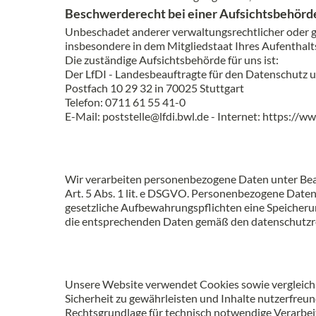
Beschwerderecht bei einer Aufsichtsbehörd
Unbeschadet anderer verwaltungsrechtlicher oder ge
insbesondere in dem Mitgliedstaat Ihres Aufenthalt
Die zuständige Aufsichtsbehörde für uns ist:
Der LfDI - Landesbeauftragte für den Datenschutz 
Postfach 10 29 32 in 70025 Stuttgart
Telefon: 0711 61 55 41-0
E-Mail: poststelle@lfdi.bwl.de - Internet: https:
Wir verarbeiten personenbezogene Daten unter Bea
Art. 5 Abs. 1 lit. e DSGVO. Personenbezogene Daten 
gesetzliche Aufbewahrungspflichten eine Speicherun
die entsprechenden Daten gemäß den datenschutzre
Unsere Website verwendet Cookies sowie vergleichba
Sicherheit zu gewährleisten und Inhalte nutzerfreund
Rechtsgrundlage für technisch notwendige Verarbeitu