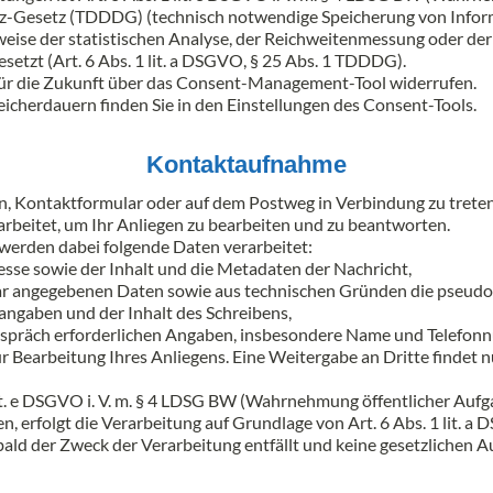
z-Gesetz (TDDDG) (technisch notwendige Speicherung von Inform
eise der statistischen Analyse, der Reichweitenmessung oder der
esetzt (Art. 6 Abs. 1 lit. a DSGVO, § 25 Abs. 1 TDDDG).
 für die Zukunft über das Consent-Management-Tool widerrufen.
icherdauern finden Sie in den Einstellungen des Consent-Tools.
Kontaktaufnahme
lefon, Kontaktformular oder auf dem Postweg in Verbindung zu tr
beitet, um Ihr Anliegen zu bearbeiten und zu beantworten.
erden dabei folgende Daten verarbeitet:
sse sowie der Inhalt und die Metadaten der Nachricht,
lar angegebenen Daten sowie aus technischen Gründen die pseudo
angaben und der Inhalt des Schreibens,
espräch erforderlichen Angaben, insbesondere Name und Telefonn
r Bearbeitung Ihres Anliegens. Eine Weitergabe an Dritte findet nu
 lit. e DSGVO i. V. m. § 4 LDSG BW (Wahrnehmung öffentlicher Au
en, erfolgt die Verarbeitung auf Grundlage von Art. 6 Abs. 1 lit. a
ld der Zweck der Verarbeitung entfällt und keine gesetzlichen 