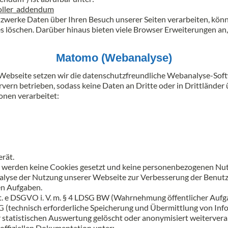
oller_addendum
tzwerke Daten über Ihren Besuch unserer Seiten verarbeiten, könne
 löschen. Darüber hinaus bieten viele Browser Erweiterungen an,
Matomo (Webanalyse)
 Webseite setzen wir die datenschutzfreundliche Webanalyse-Sof
vern betrieben, sodass keine Daten an Dritte oder in Drittländer
nen verarbeitet:
rät.
s werden keine Cookies gesetzt und keine personenbezogenen Nutze
nalyse der Nutzung unserer Webseite zur Verbesserung der Benutze
en Aufgaben.
lit. e DSGVO i. V. m. § 4 LDSG BW (Wahrnehmung öffentlicher Aufg
DG (technisch erforderliche Speicherung und Übermittlung von In
statistischen Auswertung gelöscht oder anonymisiert weiterverar
offiziellen Dokumentation unter: