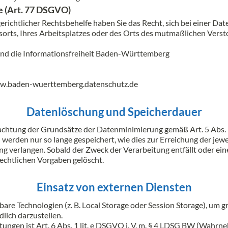
e (Art. 77 DSGVO)
richtlicher Rechtsbehelfe haben Sie das Recht, sich bei einer D
sorts, Ihres Arbeitsplatzes oder des Orts des mutmaßlichen Verst
und die Informationsfreiheit Baden-Württemberg
//www.baden-wuerttemberg.datenschutz.de
Datenlöschung und Speicherdauer
chtung der Grundsätze der Datenminimierung gemäß Art. 5 Abs. 
werden nur so lange gespeichert, wie dies zur Erreichung der jewe
g verlangen. Sobald der Zweck der Verarbeitung entfällt oder ein
chtlichen Vorgaben gelöscht.
Einsatz von externen Diensten
re Technologien (z. B. Local Storage oder Session Storage), um g
lich darzustellen.
ngen ist Art. 6 Abs. 1 lit. e DSGVO i. V. m. § 4 LDSG BW (Wahrne