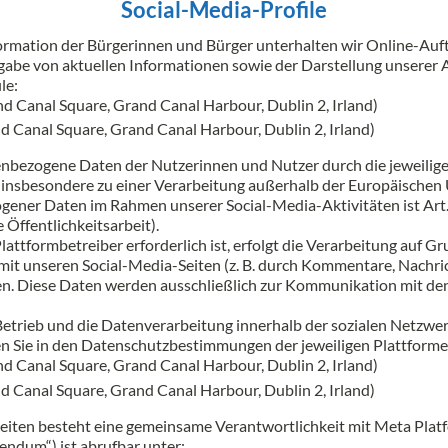
Social-Media-Profile
formation der Bürgerinnen und Bürger unterhalten wir Online-Auft
gabe von aktuellen Informationen sowie der Darstellung unserer
le:
nd Canal Square, Grand Canal Harbour, Dublin 2, Irland)
d Canal Square, Grand Canal Harbour, Dublin 2, Irland)
nbezogene Daten der Nutzerinnen und Nutzer durch die jeweilige
nn insbesondere zu einer Verarbeitung außerhalb der Europäische
ener Daten im Rahmen unserer Social-Media-Aktivitäten ist Art. 6
Öffentlichkeitsarbeit).
attformbetreiber erforderlich ist, erfolgt die Verarbeitung auf Gr
n mit unseren Social-Media-Seiten (z. B. durch Kommentare, Nachr
. Diese Daten werden ausschließlich zur Kommunikation mit den
etrieb und die Datenverarbeitung innerhalb der sozialen Netzwerke 
n Sie in den Datenschutzbestimmungen der jeweiligen Plattforme
nd Canal Square, Grand Canal Harbour, Dublin 2, Irland)
d Canal Square, Grand Canal Harbour, Dublin 2, Irland)
eiten besteht eine gemeinsame Verantwortlichkeit mit Meta Plat
ndum“) ist abrufbar unter: