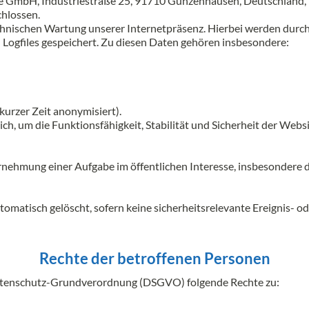
e GmbH, Industriestraße 25, 91710 Gunzenhausen, Deutschland, b
hlossen.
echnischen Wartung unserer Internetpräsenz. Hierbei werden du
Logfiles gespeichert. Zu diesen Daten gehören insbesondere:
kurzer Zeit anonymisiert).
ich, um die Funktionsfähigkeit, Stabilität und Sicherheit der Web
hrnehmung einer Aufgabe im öffentlichen Interesse, insbesondere 
omatisch gelöscht, sofern keine sicherheitsrelevante Ereignis- od
Rechte der betroffenen Personen
Datenschutz-Grundverordnung (DSGVO) folgende Rechte zu: