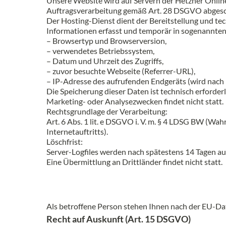
Unsere Website wird auf Servern der Hetzner Onlin
Auftragsverarbeitung gemäß Art. 28 DSGVO abgesc
Der Hosting-Dienst dient der Bereitstellung und t
Informationen erfasst und temporär in sogenannten 
– Browsertyp und Browserversion,
– verwendetes Betriebssystem,
– Datum und Uhrzeit des Zugriffs,
– zuvor besuchte Webseite (Referrer-URL),
– IP-Adresse des aufrufenden Endgeräts (wird nach 
Die Speicherung dieser Daten ist technisch erforderl
Marketing- oder Analysezwecken findet nicht statt.
Rechtsgrundlage der Verarbeitung:
Art. 6 Abs. 1 lit. e DSGVO i. V. m. § 4 LDSG BW (Wa
Internetauftritts).
Löschfrist:
Server-Logfiles werden nach spätestens 14 Tagen aut
Eine Übermittlung an Drittländer findet nicht statt.
Als betroffene Person stehen Ihnen nach der EU-
Recht auf Auskunft (Art. 15 DSGVO)