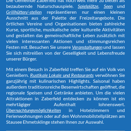
Die Gemeinde Zaberfeld hat noch weit mehr zu bieten als
bezaubernde Naturschauspiele.
Spielplätze
,
Seen
und
Grillhütten/-stellen
repräsentieren nur einen kleinen
Ausschnitt aus der Palette der Freizeitangebote. Die
örtlichen Vereine und Organisationen bieten zahlreiche
Kurse, sportliche, musikalische oder kulturelle Aktivitäten
und gestalten das gemeinschaftliche Leben zusätzlich mit
vielen interessanten Aktionen und stimmungsreichen
Festen mit. Besuchen Sie unsere
Veranstaltungen
und lassen
Sie sich mitreißen von der Geselligkeit und Lebensfreude
unserer Bürger.
Mit einem Besuch in Zaberfeld treffen Sie auf ein Volk von
Genießern.
Rustikale Lokale und Restaurants
verwöhnen Sie
ganzjährig mit kulinarischen Highlights. Saisonal haben
außerdem traditionsreiche Besenwirtschaften geöffnet, die
regionale Speisen und Getränke anbieten. Um die vielen
Attraktionen in Zaberfeld entdecken zu können ist ein
mehrtägiger Aufenthalt lohnenswert.
Übernachtungsmöglichkeiten
in Hotelzimmern und
Ferienwohnungen oder auf den Wohnmobilstellplätzen am
Stausee Ehmetsklinge stehen Ihnen zur Auswahl.