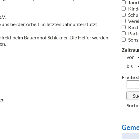
Tour
Kinde
Schu
.V.
Vere
ie uns bei der Arbeit im letzten Jahr unterstützt
Kirc
Part
 direkt beim Bauernhof Schickner. Die Helfer werden
Sons
en.
Zeitrau
von
bis
Freitext
gen
Suche
Geme