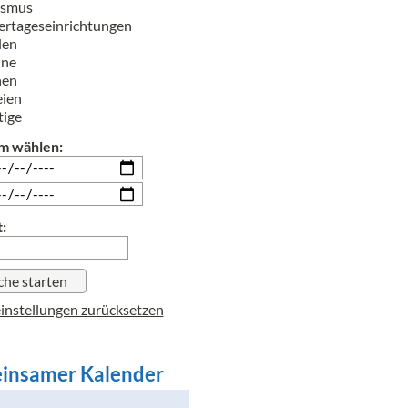
ismus
rtageseinrichtungen
len
ine
hen
eien
tige
m wählen:
:
instellungen zurücksetzen
insamer Kalender