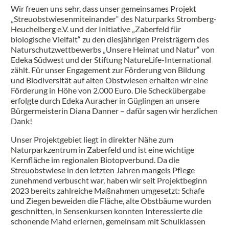
Wir freuen uns sehr, dass unser gemeinsames Projekt
„Streuobstwiesenmiteinander“ des Naturparks Stromberg-
Heuchelberg e.V. und der Initiative „Zaberfeld für
biologische Vielfalt“ zu den diesjährigen Preisträgern des
Naturschutzwettbewerbs „Unsere Heimat und Natur“ von
Edeka Südwest und der Stiftung NatureLife-International
zählt. Für unser Engagement zur Förderung von Bildung
und Biodiversität auf alten Obstwiesen erhalten wir eine
Förderung in Höhe von 2.000 Euro. Die Scheckübergabe
erfolgte durch Edeka Auracher in Güglingen an unsere
Bürgermeisterin Diana Danner – dafür sagen wir herzlichen
Dank!
Unser Projektgebiet liegt in direkter Nähe zum
Naturparkzentrum in Zaberfeld und ist eine wichtige
Kernfläche im regionalen Biotopverbund. Da die
Streuobstwiese in den letzten Jahren mangels Pflege
zunehmend verbuscht war, haben wir seit Projektbeginn
2023 bereits zahlreiche Maßnahmen umgesetzt: Schafe
und Ziegen beweiden die Fläche, alte Obstbäume wurden
geschnitten, in Sensenkursen konnten Interessierte die
schonende Mahd erlernen, gemeinsam mit Schulklassen