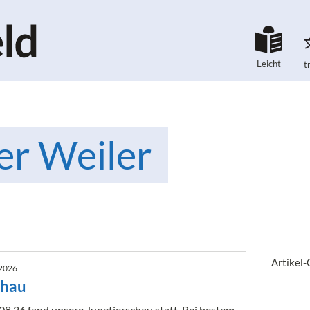
Leicht
t
er Weiler
Artikel
.2026
chau
8.26 fand unsere Jungtierschau statt. Bei bestem