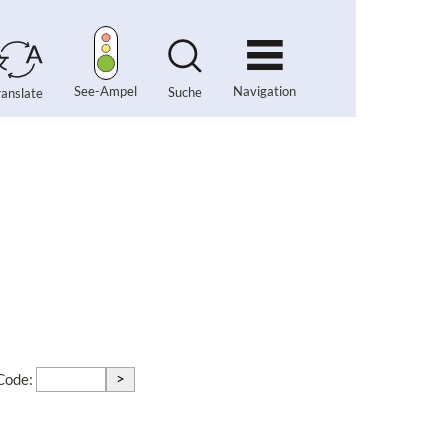
Navigation
See-Ampel
Suche
ranslate
>
-Code: