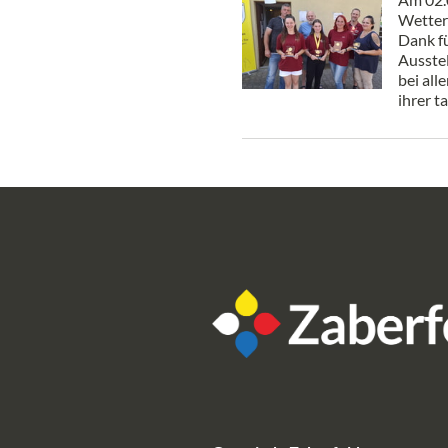
Wetter
Dank fü
Ausstel
bei all
ihrer t