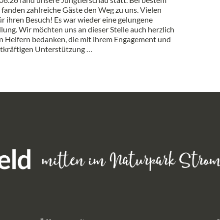
 fanden zahlreiche Gäste den Weg zu uns. Vielen
r ihren Besuch! Es war wieder eine gelungene
lung. Wir möchten uns an dieser Stelle auch herzlich
en Helfern bedanken, die mit ihrem Engagement und
atkräftigen Unterstützung …