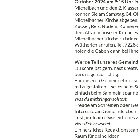
Oktober 2024 um 9:15 Uhr i
Michelbach und den 2. Klasse
können Sie am Samstag, 04. Ok
Michelbacher Kirche abgeben.
Zucker, Reis, Nudeln, Konserve
dem Altar in unserer Kirche. Fa
Michelbacher Kirche zu bringe
Wütherich anrufen, Tel. 722
holen die Gaben dann bei Ihn
Werde Teil unseres Gemeind
Du schreibst gern, hast kreati
bei uns genau richtig!
Für unseren Gemeindebrief su
mitzugestalten – sei es beim S
einfach beim Sammeln spann
Was du mitbringen solltest:
Freude am Schreiben oder Ges
Interesse am Gemeindeleben
Lust, im Team etwas Schönes z
Was dich erwartet:
Ein herzliches Redaktionstea
Raum für deine Ideen