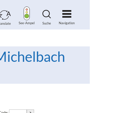
Navigation
See-Ampel
Suche
ranslate
Michelbach
>
-Code: