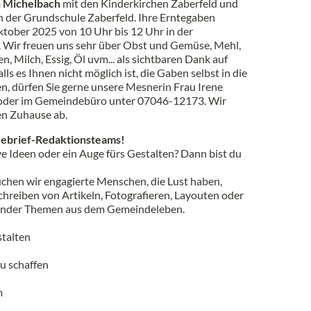
n Michelbach
mit den Kinderkirchen Zaberfeld und
n der Grundschule Zaberfeld. Ihre Erntegaben
tober 2025 von 10 Uhr bis 12 Uhr in der
 Wir freuen uns sehr über Obst und Gemüse, Mehl,
n, Milch, Essig, Öl uvm... als sichtbaren Dank auf
lls es Ihnen nicht möglich ist, die Gaben selbst in die
n, dürfen Sie gerne unsere Mesnerin Frau Irene
8 oder im Gemeindebüro unter 07046-12173. Wir
en Zuhause ab.
ebrief-Redaktionsteams!
ve Ideen oder ein Auge fürs Gestalten? Dann bist du
chen wir engagierte Menschen, die Lust haben,
chreiben von Artikeln, Fotografieren, Layouten oder
ender Themen aus dem Gemeindeleben.
talten
u schaffen
m