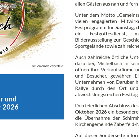
allen Gästen aus nah und fern 
Unter dem Motto „Gemeinsam
vielen engagierten Mitwirk
Festprogramm für
Samstag, 
ein Festgottesdienst, m
Bilderausstellung zur Gesch
Sportgelände sowie zahlreiche
Auch zahlreiche örtliche Un
dazu bei, Michelbach in sein
© Gemeinde Zaberfeld
öffnen ihre Verkaufsräume un
und Besucher, gewähren Ein
Unternehmen vor. Darüber hi
Rallye durch den Ort und 
:
abwechslungsreichen Festtag f
er und
Den feierlichen Abschluss d
r 2026
Oktober 2026
ein besonderes
die Übernahme der Schirmhe
Kirchengemeinde Zaberfeld-M
Auf dieser Sonderseite infor