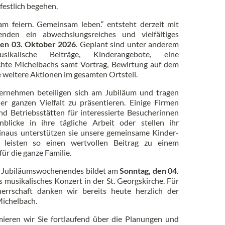
festlich begehen.
 feiern. Gemeinsam leben.“ entsteht derzeit mit
enden ein abwechslungsreiches und vielfältiges
den 03. Oktober 2026
. Geplant sind unter anderem
usikalische Beiträge, Kinderangebote, eine
ichte Michelbachs samt Vortrag, Bewirtung auf dem
 weitere Aktionen im gesamten Ortsteil.
ternehmen beteiligen sich am Jubiläum und tragen
er ganzen Vielfalt zu präsentieren. Einige Firmen
d Betriebsstätten für interessierte Besucherinnen
blicke in ihre tägliche Arbeit oder stellen ihr
naus unterstützen sie unsere gemeinsame Kinder-
leisten so einen wertvollen Beitrag zu einem
ür die ganze Familie.
es Jubiläumswochenendes bildet am
Sonntag, den 04.
 musikalisches Konzert in der St. Georgskirche. Für
rrschaft danken wir bereits heute herzlich der
ichelbach.
mieren wir Sie fortlaufend über die Planungen und