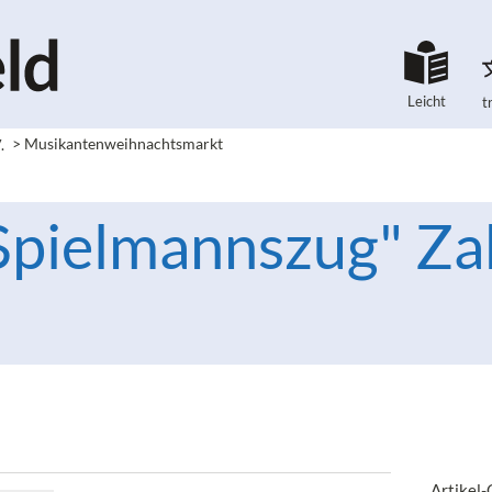
Leicht
t
.
>
Musikantenweihnachtsmarkt
pielmannszug" Zab
Artikel