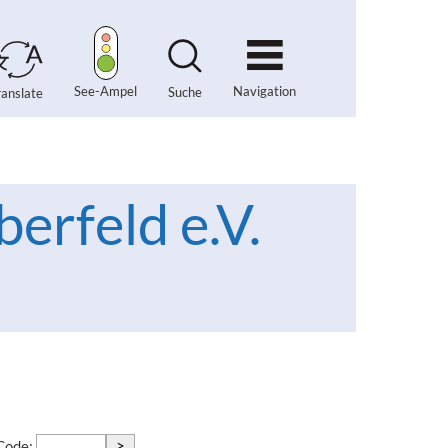
Navigation
See-Ampel
Suche
ranslate
erfeld e.V.
>
-Code: