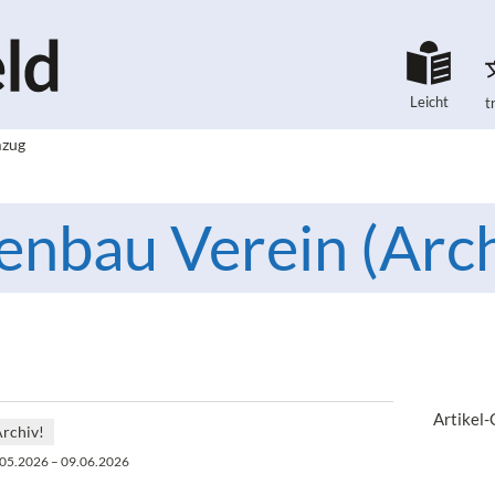
Leicht
t
mzug
enbau Verein (Arch
Artikel
Archiv!
.05.2026 – 09.06.2026