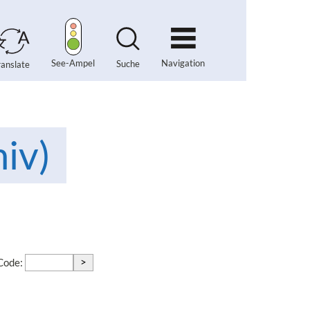
Navigation
See-Ampel
Suche
ranslate
iv)
>
-Code: