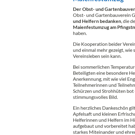
Der Obst- und Gartenbauvere
Obst- und Gartenbauverein Güg
und Helfern bedanken
, die 
Maienfestumzug am Pfingst
haben.
Die Kooperation beider Verei
und einmal mehr gezeigt, wie
Vereinsleben sein kann.
Bei sommerlichen Temperature
Beteiligten eine besondere H
Anerkennung, mit wie viel En
Teilnehmerinnen und Teilnehme
Schürzen und Strohhüten bot
stimmungsvolles Bild.
Ein herzliches Dankeschön gilt
Apfelsaft und kleinen Erfrisc
Helferinnen und Helfern im Hin
aufgebaut und vorbereitet hab
starkes Miteinander und ehre