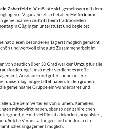
in Zaberfeld e. V.
möchte sich gemeinsam mit dem
lingen e. V. ganz herzlich bei allen
Helferinnen
den gemeinsamen Auftritt beim traditionellen
montag
in Güglingen unterstützt und begleitet
ne hat diesen besonderen Tag erst möglich gemacht
 schön und wertvoll eine gute Zusammenarbeit im
n von deutlich über 30 Grad war der Umzug für alle
erausforderung. Umso mehr verdient es große
gagement, Ausdauer und guter Laune unsere
r diesen Tag mitgestaltet haben. In den grünen
 die gemeinsame Gruppe ein wunderbares und
 allen, die beim Verteilen von Blumen, Kamellen,
hungen mitgewirkt haben, ebenso den zahlreichen
tergrund, die mit viel Einsatz dekoriert, organisiert,
en. Solche Veranstaltungen sind nur durch ein
namtliches Engagement möglich.