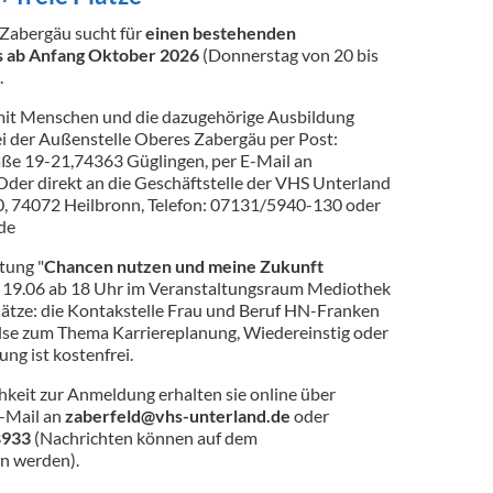
Zabergäu sucht für
einen bestehenden
 ab Anfang Oktober 2026
(Donnerstag von 20 bis
.
mit Menschen und die dazugehörige Ausbildung
bei der Außenstelle Oberes Zabergäu per Post:
ße 19-21,74363 Güglingen, per E-Mail an
der direkt an die Geschäftstelle der VHS Unterland
40, 74072 Heilbronn, Telefon: 07131/5940-130 oder
de
tung "
Chancen nutzen und meine Zukunft
 19.06 ab 18 Uhr im Veranstaltungsraum Mediothek
Plätze: die Kontakstelle Frau und Beruf HN-Franken
lse zum Thema Karriereplanung, Wiedereinstig oder
ng ist kostenfrei.
keit zur Anmeldung erhalten sie online über
E-Mail an
zaberfeld@vhs-unterland.de
oder
8933
(Nachrichten können auf dem
n werden).