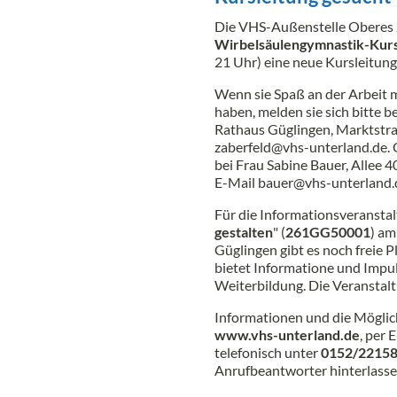
Die VHS-Außenstelle Oberes 
Wirbelsäulengymnastik-Kurs
21 Uhr) eine neue Kursleitung
Wenn sie Spaß an der Arbeit 
haben, melden sie sich bitte 
Rathaus Güglingen, Marktstra
zaberfeld@vhs-unterland.de. O
bei Frau Sabine Bauer, Allee 
E-Mail bauer@vhs-unterland.
Für die Informationsveranstal
gestalten
" (
261GG50001
) am
Güglingen gibt es noch freie 
bietet Informatione und Impu
Weiterbildung. Die Veranstaltu
Informationen und die Möglich
www.vhs-unterland.de
, per 
telefonisch unter
0152/2215
Anrufbeantworter hinterlasse