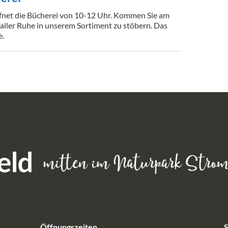
fnet die Bücherei von 10-12 Uhr. Kommen Sie am
n aller Ruhe in unserem Sortiment zu stöbern. Das
e.
Öffnungszeiten
S