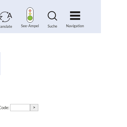
Navigation
See-Ampel
Suche
ranslate
>
-Code: