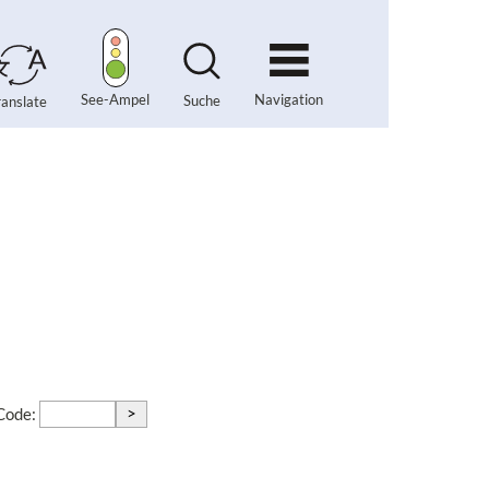
Navigation
See-Ampel
Suche
ranslate
>
-Code: