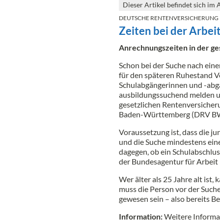
Dieser Artikel befindet sich im 
DEUTSCHE RENTENVERSICHERUNG
Zeiten bei der Arbei
Anrechnungszeiten in der ge
Schon bei der Suche nach ein
für den späteren Ruhestand Vor
Schulabgängerinnen und -abgä
ausbildungssuchend melden un
gesetzlichen Rentenversicher
Baden-Württemberg (DRV BW
Voraussetzung ist, dass die j
und die Suche mindestens eine
dagegen, ob ein Schulabschlus
der Bundesagentur für Arbeit
Wer älter als 25 Jahre alt is
muss die Person vor der Suche
gewesen sein – also bereits Be
Information:
Weitere Informat