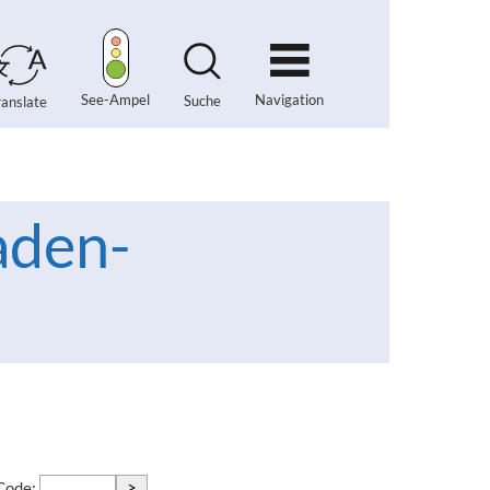
Navigation
See-Ampel
Suche
ranslate
aden-
>
-Code: