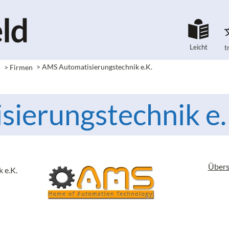
Leicht
t
e
> Firmen
> AMS Automatisierungstechnik e.K.
ierungstechnik e.
Übers
 e.K.