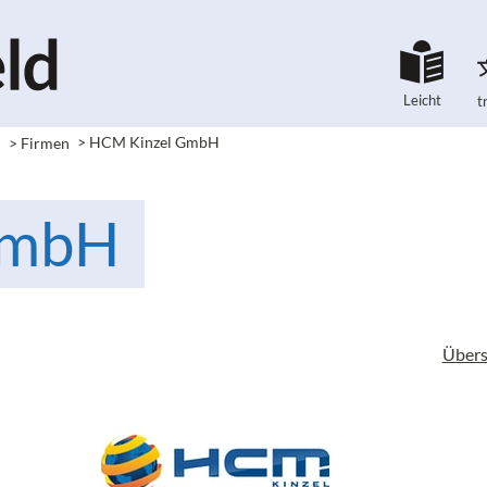
Leicht
t
e
> Firmen
> HCM Kinzel GmbH
GmbH
Übers