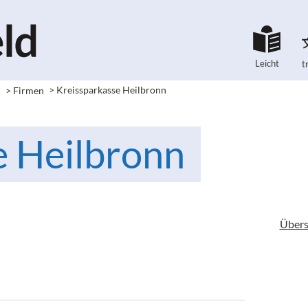
Leicht
t
e
> Firmen
> Kreissparkasse Heilbronn
e Heilbronn
Übers