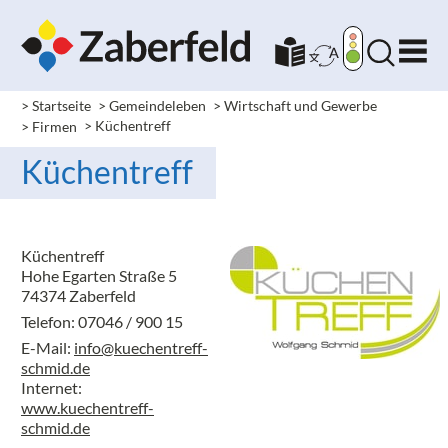
> Startseite
> Gemeindeleben
> Wirtschaft und Gewerbe
> Firmen
> Küchentreff
Küchentreff
Küchentreff
Hohe Egarten Straße 5
74374 Zaberfeld
Telefon: 07046 / 900 15
E-Mail:
info@kuechentreff-
schmid.de
Internet:
www.kuechentreff-
schmid.de