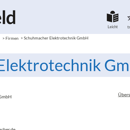
Leicht
t
e
> Firmen
> Schuhmacher Elektrotechnik GmbH
Elektrotechnik G
Übers
 GmbH
cher.de