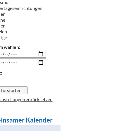
ismus
rtageseinrichtungen
len
ine
hen
eien
tige
m wählen:
:
instellungen zurücksetzen
insamer Kalender