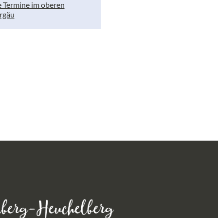
e Termine im oberen
rgäu