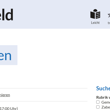
Leicht
t
en
Suche
nieren
Rubrik 
Geme
Zaber
 17:00 Uhr)