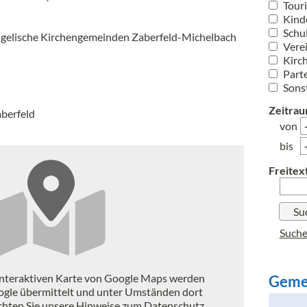
Tour
Kinde
Schu
gelische Kirchengemeinden Zaberfeld-Michelbach
Vere
Kirc
Part
Sons
Zeitrau
aberfeld
von
bis
Freitext
Suche
interaktiven Karte von Google Maps werden
Geme
ogle übermittelt und unter Umständen dort
achten Sie unsere Hinweise zum Datenschutz.