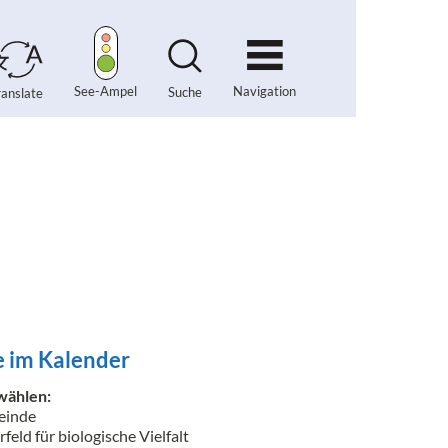
Navigation
See-Ampel
Suche
ranslate
 im Kalender
wählen:
inde
feld für biologische Vielfalt