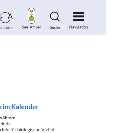
Navigation
See-Ampel
Suche
ranslate
 im Kalender
wählen:
inde
feld für biologische Vielfalt