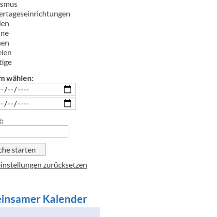
ismus
rtageseinrichtungen
len
ine
hen
eien
tige
m wählen:
:
instellungen zurücksetzen
insamer Kalender