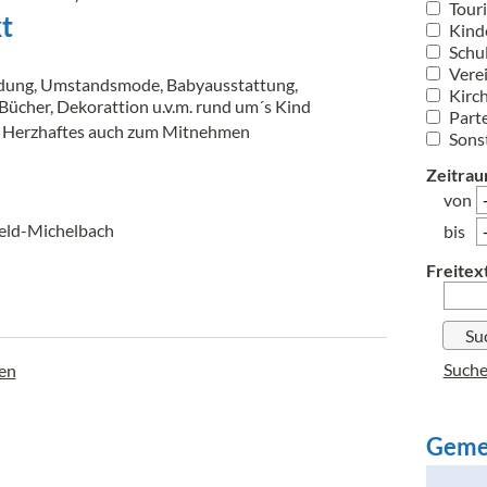
Tour
t
Kinde
Schu
Vere
dung, Umstandsmode, Babyausstattung,
Kirc
Bücher, Dekorattion u.v.m. rund um´s Kind
Part
d Herzhaftes auch zum Mitnehmen
Sons
Zeitrau
von
feld-Michelbach
bis
Freitext
Suche
gen
Geme