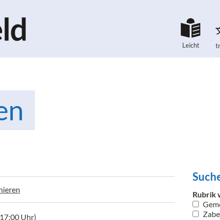
Leicht
t
en
Suche
nieren
Rubrik 
Geme
Zaber
 17:00 Uhr)