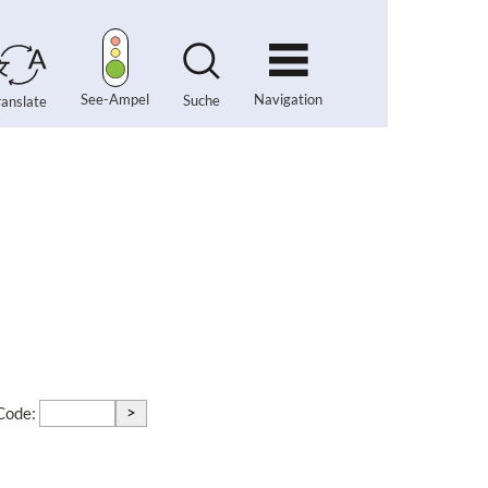
Navigation
See-Ampel
Suche
ranslate
>
-Code: