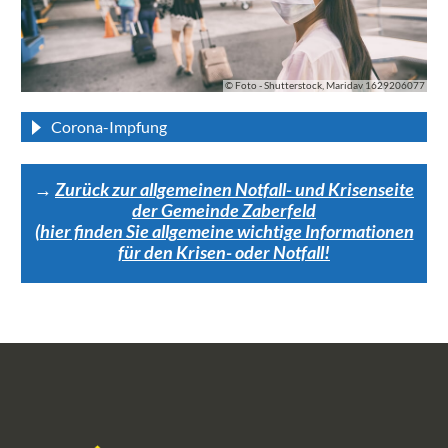
© Foto - Shutterstock, Maridav 1629206077
Corona-Impfung
→
Zurück zur allgemeinen Notfall- und Krisenseite
der Gemeinde Zaberfeld
(hier finden Sie allgemeine wichtige Informationen
für den Krisen- oder Notfall!