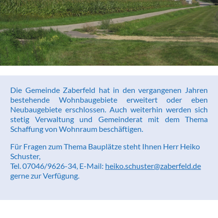
Die Gemeinde Zaberfeld hat in den vergangenen Jahren
bestehende Wohnbaugebiete erweitert oder eben
Neubaugebiete erschlossen. Auch weiterhin werden sich
stetig Verwaltung und Gemeinderat mit dem Thema
Schaffung von Wohnraum beschäftigen.
Für Fragen zum Thema Bauplätze steht Ihnen Herr Heiko
Schuster,
Tel. 07046/9626-34, E-Mail:
heiko.schuster@zaberfeld.de
gerne zur Verfügung.