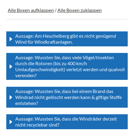
Alle Boxen aufklappen
/
Alle Boxen zuklappen
Aussage: Am Heuchelberg gibt es nicht genügend
Wind für Windkraftanlagen.
Aussage: Wussten Sie, dass viele Vögel/Insekten
durch die Rotoren (bis zu 400 km/h
Umlaufgeschwindigkeit) verletzt werden und qualvoll
verenden?
Aussage: Wussten Sie, dass bei einem Brand das
Windrad nicht gelöscht werden kann & giftige Stoffe
entstehen?
Aussage: Wussten Sie, dass die Windräder derzeit
nicht recyclebar sind?